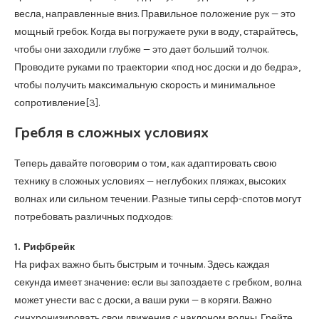
весла, направленные вниз. Правильное положение рук — это
мощный гребок. Когда вы погружаете руки в воду, старайтесь,
чтобы они заходили глубже — это дает больший толчок.
Проводите руками по траектории «под нос доски и до бедра»,
чтобы получить максимальную скорость и минимальное
сопротивление[3].
Гребля в сложных условиях
Теперь давайте поговорим о том, как адаптировать свою
технику в сложных условиях — неглубоких пляжах, высоких
волнах или сильном течении. Разные типы серф-спотов могут
потребовать различных подходов:
1. Рифбрейк
На рифах важно быть быстрым и точным. Здесь каждая
секунда имеет значение: если вы запоздаете с гребком, волна
может унести вас с доски, а ваши руки — в коряги. Важно
синхронизировать свои движения с наклоном волны. Грейте