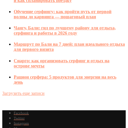
и как спланировать поездку
Обучение серфингу: как пройти путь от первой
волны до карвинга — пошаговый план
Чангу, Бали: гид по лучшему району для отдыха,
серфинга и работы в 2026 году
Маршрут по Бали на 7 дней: план идеального отдыха
для первого визита
Сиарго: как организовать серфинг и отдых на
острове мечты
Рацион серфера: 5 продуктов для энергии на весь
день
Загрузить еще записи
Facebook
Twitter
Instagram