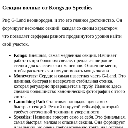
Секции волны: от Kongs до Speedies
Риф G-Land неоднороден, и это его главное достоинство. Он
формирует несколько секций, каждая со своим характером,
что позволяет серферам разного продвинутого уровня найти
свой участок.
Kongs:
Внешняя, самая медленная секция. Начинает
работать при большом свелле, предлагая широкие
стенки для классических маневров. Отличное место,
чтобы раскататься и почувствовать мощь океана.
Moneytrees:
Сердце и самая известная часть G-Land. Это
длинная, быстрая и невероятно стабильная стенка,
которая регулярно превращается в трубу. Именно здесь
сделано большинство канонических фотографий с этого
спота.
Launching Pad:
Стартовая площадка для самых
быстрых секций. Резкий и крутой тейк-офф, который
требует отточенной техники и уверенности.
Speedies:
Название говорит само за себя. Это финальная,
самая быстрая, мелкая и опасная секция. Она формирует
идеальную, но очень требовательную трубу над острым