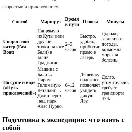
скоростью и приключением.
Время
Способ
Маршрут
Плюсы
Минусы
в пути
Напрямую
Дороже,
из Куты (или
Быстро,
зависит от
Скоростной
другой
удобно,
2–5
погоды,
катер (Fast
точки на юге
прибытие
часов
возможна
Boat)
Бали) в
прямо в
морская
залив
лагерь.
болезнь.
Граджаган.
Машина с
Бали →
Дешевле,
Долго,
Паром
надежнее,
По суше и воде
утомительно,
Гилиманук-
8–12
позволяет
(«Путь
требует
Кетапанг →
часов
увидеть
приключений»)
транспорта
Джип через
дикую
4×4.
нац. парк
Яву.
Алас Пурво.
Подготовка к экспедиции: что взять с
собой