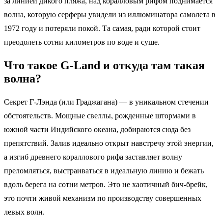
за линией дикого пляжа, над коралловым рифом поднимается
волна, которую серферы увидели из иллюминатора самолета в
1972 году и потеряли покой. Та самая, ради которой стоит
преодолеть сотни километров по воде и суше.
Что такое G-Land и откуда там такая
волна?
Секрет Г-Лэнда (или Граджагана) — в уникальном стечении
обстоятельств. Мощные свеллы, рожденные штормами в
южной части Индийского океана, добираются сюда без
препятствий. Залив идеально открыт навстречу этой энергии,
а изгиб древнего кораллового рифа заставляет волну
преломляться, выстраиваться в идеальную линию и бежать
вдоль берега на сотни метров. Это не хаотичный бич-брейк,
это почти живой механизм по производству совершенных
левых волн.