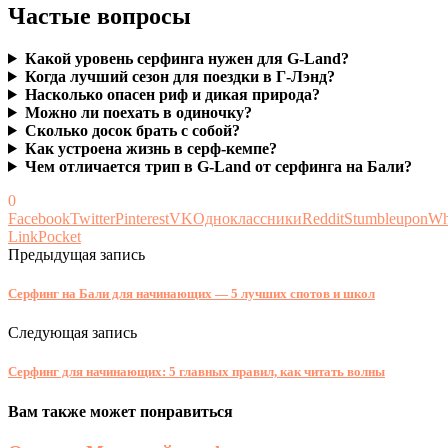
Частые вопросы
Какой уровень серфинга нужен для G-Land?
Когда лучший сезон для поездки в Г-Лэнд?
Насколько опасен риф и дикая природа?
Можно ли поехать в одиночку?
Сколько досок брать с собой?
Как устроена жизнь в серф-кемпе?
Чем отличается трип в G-Land от серфинга на Бали?
0
Facebook
Twitter
Pinterest
VK
Одноклассники
Reddit
Stumbleupon
Wh
Link
Pocket
Предыдущая запись
Серфинг на Бали для начинающих — 5 лучших спотов и школ
Следующая запись
Серфинг для начинающих: 5 главных правил, как читать волны
Вам также может понравиться