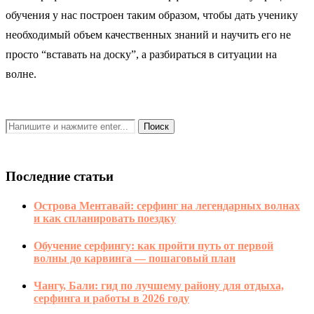
обучения у нас построен таким образом, чтобы дать ученику
необходимый объем качественных знаний и научить его не
просто “вставать на доску”, а разбираться в ситуации на
волне.
Последние статьи
Острова Ментавай: серфинг на легендарных волнах
и как спланировать поездку
Обучение серфингу: как пройти путь от первой
волны до карвинга — пошаговый план
Чангу, Бали: гид по лучшему району для отдыха,
серфинга и работы в 2026 году