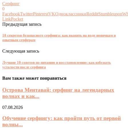
Серфинг
0
Facebook
Twitter
Pinterest
VK
Одноклассники
Reddit
Stumbleupon
Wh
Link
Pocket
Предыдущая запись
10 секретов безопасного серфинга: как выжить на воде новичкам и
опытным серферам
Следующая запись
Лучшие 10 советов по питанию и восстановлению: как избежать
усталости после серфинга
Вам также может понравиться
Острова Ментавай: серфинг на легендарных
волнах и как...
07.08.2026
Обучение серфингу: как пройти путь от первой
волны...