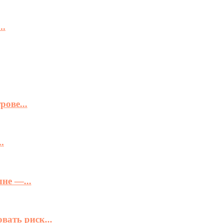
..
ове...
.
не —...
вать риск...