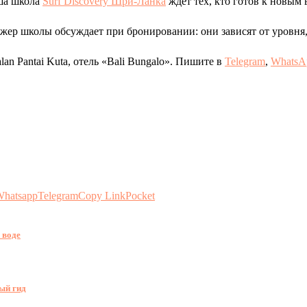
аша школа
Surf Discovery Шри-Ланка
ждет тех, кто готов к новым 
ер школы обсуждает при бронировании: они зависят от уровня, 
lan Pantai Kuta, отель «Bali Bungalo». Пишите в
Telegram
,
WhatsA
hatsapp
Telegram
Copy Link
Pocket
 воде
ый гид