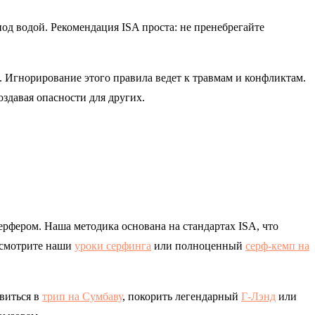
од водой. Рекомендация ISA проста: не пренебрегайте
. Игнорирование этого правила ведет к травмам и конфликтам.
оздавая опасности для других.
ерфером. Наша методика основана на стандартах ISA, что
ассмотрите наши
уроки серфинга
или полноценный
серф-кемп на
виться в
трип на Сумбаву
, покорить легендарный
Г-Лэнд
или