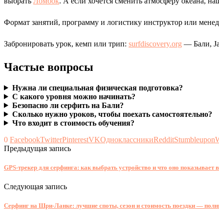
выбрать
Ломбок
. А если хочется сменить атмосферу океана, н
Формат занятий, программу и логистику инструктор или менедж
Забронировать урок, кемп или трип:
surfdiscovery.org
— Бали, Ja
Частые вопросы
Нужна ли специальная физическая подготовка?
С какого уровня можно начинать?
Безопасно ли серфить на Бали?
Сколько нужно уроков, чтобы поехать самостоятельно?
Что входит в стоимость обучения?
0
Facebook
Twitter
Pinterest
VK
Одноклассники
Reddit
Stumbleupon
W
Предыдущая запись
GPS-трекер для серфинга: как выбрать устройство и что оно показывает в
Следующая запись
Серфинг на Шри-Ланке: лучшие споты, сезон и стоимость поездки — полн