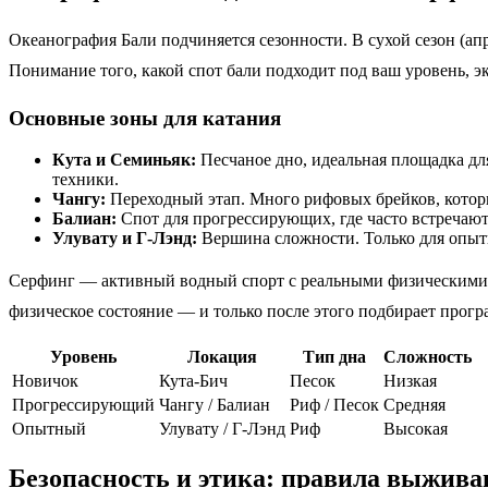
Океанография Бали подчиняется сезонности. В сухой сезон (ап
Понимание того, какой спот бали подходит под ваш уровень, э
Основные зоны для катания
Кута и Семиньяк:
Песчаное дно, идеальная площадка для
техники.
Чангу:
Переходный этап. Много рифовых брейков, которы
Балиан:
Спот для прогрессирующих, где часто встречаю
Улувату и Г-Лэнд:
Вершина сложности. Только для опыт
Серфинг — активный водный спорт с реальными физическими н
физическое состояние — и только после этого подбирает прогр
Уровень
Локация
Тип дна
Сложность
Новичок
Кута-Бич
Песок
Низкая
Прогрессирующий
Чангу / Балиан
Риф / Песок
Средняя
Опытный
Улувату / Г-Лэнд
Риф
Высокая
Безопасность и этика: правила выжива