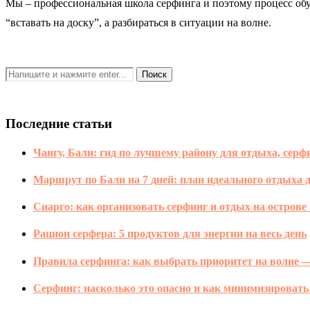
Мы – профессиональная школа серфинга и поэтому процесс обу
“вставать на доску”, а разбираться в ситуации на волне.
Последние статьи
Чангу, Бали: гид по лучшему району для отдыха, серфи
Маршрут по Бали на 7 дней: план идеального отдыха д
Сиарго: как организовать серфинг и отдых на острове
Рацион серфера: 5 продуктов для энергии на весь день
Правила серфинга: как выбрать приоритет на волне 
Серфинг: насколько это опасно и как минимизировать