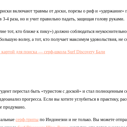
риски включают травмы от доски, порезы о риф и «удержание» п
 3-4 раза, но и учит правильно падать, защищая голову руками.
лне тот, кто ближе к пику») должно соблюдаться неукоснительно
большую волну, а тот, кто получает максимум удовольствия, не с
тудент перестал быть «туристом с доской» и стал полноценным с
идеоанализ прогресса. Если вы хотите углубиться в практику, р
же продумано.
ональные
серф-трипы
по Индонезии и не только. Вы можете отпра