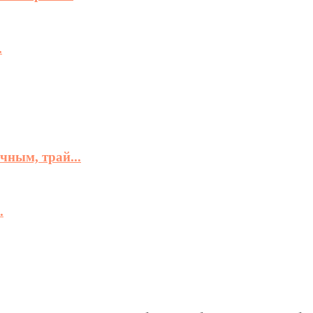
.
чным, трай...
.