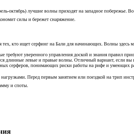
рель-октябрь) лучшие волны приходят на западное побережье. Во
кономит силы и бережет снаряжение.
 тех, кто ищет серфинг на Бали для начинающих. Волны здесь м
е требуют уверенного управления доской и знания правил прио
тся длинные левые и правые волны. Отличный вариант, если вы
ных серферов, понимающих риски работы на рифе и умеющих р
агрузками. Перед первым занятием или поездкой на трип инстр
амму и споты.
ния