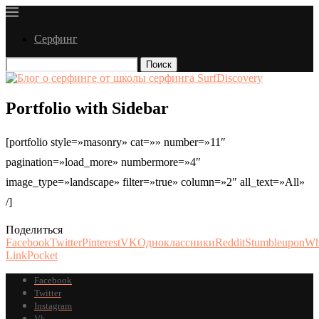
Серфинг
Поиск
Portfolio with Sidebar
[portfolio style=»masonry» cat=»» number=»11″
pagination=»load_more» numbermore=»4″
image_type=»landscape» filter=»true» column=»2″ all_text=»All»
/]
Поделиться
Facebook
Twitter
Pinterest
VK
Одноклассники
Reddit
Stumbleupon
Wh
Link
Pocket
Facebook
Twitter
Instagram
Vk