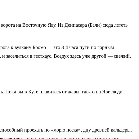
 ворота на Восточную Яву. Из Денпасара (Бали) сюда лететь
орога к вулкану Бромо — это 3-4 часа пути по горным
и заселиться в гестхаус. Воздух здесь уже другой — свежий,
ь. Пока вы в Куте плавитесь от жары, где-то на Яве люди
 способный проехать по «морю песка», дну древней кальдеры.
ет светлеть, и из тьмы проступают контуры гигантских