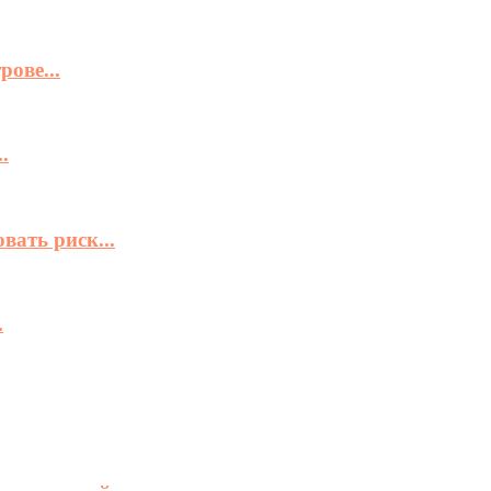
ове...
.
вать риск...
.