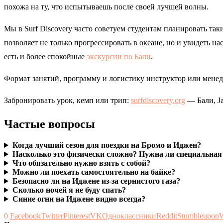
похожа на ту, что испытываешь после своей лучшей волны.
Мы в Surf Discovery часто советуем студентам планировать та
позволяет не только прогрессировать в океане, но и увидеть н
есть и более спокойные
экскурсии по Бали
.
Формат занятий, программу и логистику инструктор или менедж
Забронировать урок, кемп или трип:
surfdiscovery.org
— Бали, Ja
Частые вопросы
Когда лучший сезон для поездки на Бромо и Иджен?
Насколько это физически сложно? Нужна ли специальная
Что обязательно нужно взять с собой?
Можно ли поехать самостоятельно на байке?
Безопасно ли на Иджене из-за сернистого газа?
Сколько ночей я не буду спать?
Синие огни на Иджене видно всегда?
0
Facebook
Twitter
Pinterest
VK
Одноклассники
Reddit
Stumbleupon
W