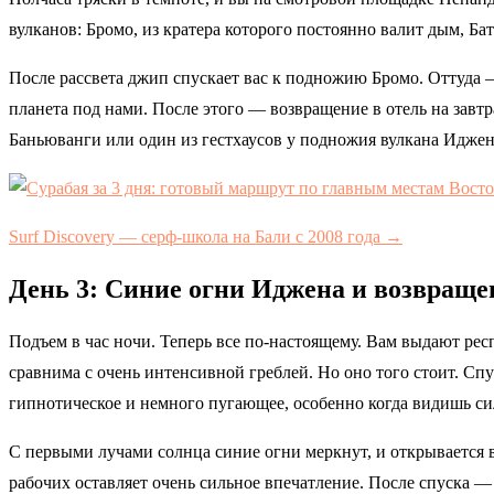
вулканов: Бромо, из кратера которого постоянно валит дым, Б
После рассвета джип спускает вас к подножию Бромо. Оттуда 
планета под нами. После этого — возвращение в отель на завт
Баньюванги или один из гестхаусов у подножия вулкана Иджен
Surf Discovery — серф-школа на Бали с 2008 года →
День 3: Синие огни Иджена и возвраще
Подъем в час ночи. Теперь все по-настоящему. Вам выдают рес
сравнима с очень интенсивной греблей. Но оно того стоит. Сп
гипнотическое и немного пугающее, особенно когда видишь си
С первыми лучами солнца синие огни меркнут, и открывается в
рабочих оставляет очень сильное впечатление. После спуска — 