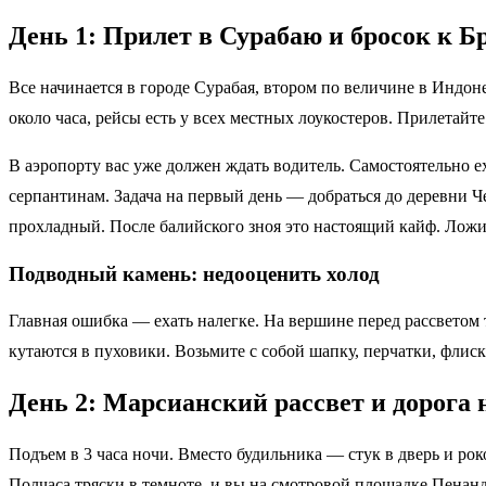
День 1: Прилет в Сурабаю и бросок к Б
Все начинается в городе Сурабая, втором по величине в Индоне
около часа, рейсы есть у всех местных лоукостеров. Прилетайт
В аэропорту вас уже должен ждать водитель. Самостоятельно ех
серпантинам. Задача на первый день — добраться до деревни Че
прохладный. После балийского зноя это настоящий кайф. Ложит
Подводный камень: недооценить холод
Главная ошибка — ехать налегке. На вершине перед рассветом т
кутаются в пуховики. Возьмите с собой шапку, перчатки, флиску
День 2: Марсианский рассвет и дорога
Подъем в 3 часа ночи. Вместо будильника — стук в дверь и ро
Полчаса тряски в темноте, и вы на смотровой площадке Пенанд