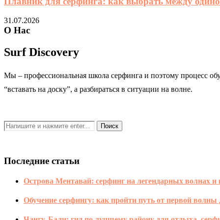
Плавник для серфинга: как выбрать между одино
31.07.2026
О Нас
Surf Discovery
Мы – профессиональная школа серфинга и поэтому процесс обу
“вставать на доску”, а разбираться в ситуации на волне.
Последние статьи
Острова Ментавай: серфинг на легендарных волнах и 
Обучение серфингу: как пройти путь от первой волн
Чангу, Бали: гид по лучшему району для отдыха, серфи