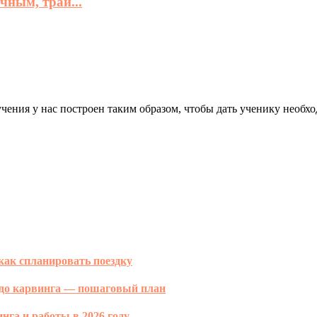
чным, трай...
чения у нас построен таким образом, чтобы дать ученику необхо
как спланировать поездку
ы до карвинга — пошаговый план
нга и работы в 2026 году