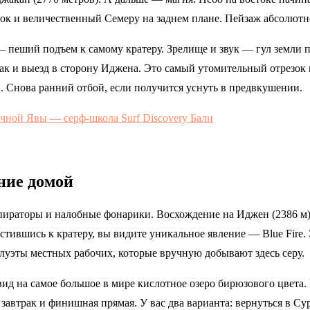
аток и величественный Семеру на заднем плане. Пейзаж абсолют
— пеший подъем к самому кратеру. Зрелище и звук — гул земли 
рак и выезд в сторону Иджена. Это самый утомительный отрезок 
. Снова ранний отбой, если получится уснуть в предвкушении.
ние домой
пираторы и налобные фонарики. Восхождение на Иджен (2386 м) 
устившись к кратеру, вы видите уникальное явление — Blue Fire
луэты местных рабочих, которые вручную добывают здесь серу.
ид на самое большое в мире кислотное озеро бирюзового цвета.
завтрак и финишная прямая. У вас два варианта: вернуться в Сур