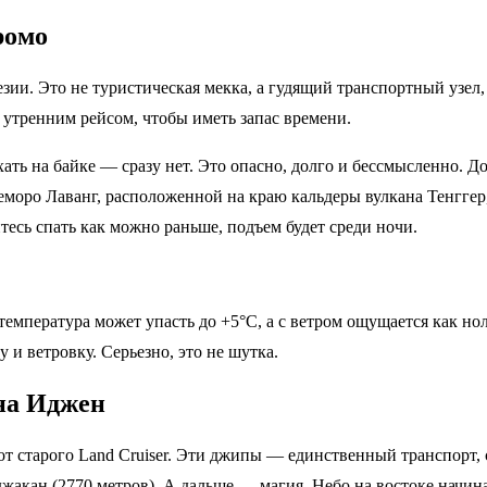
ромо
зии. Это не туристическая мекка, а гудящий транспортный узел,
е утренним рейсом, чтобы иметь запас времени.
ать на байке — сразу нет. Это опасно, долго и бессмысленно. Д
моро Лаванг, расположенной на краю кальдеры вулкана Тенггер, 
есь спать как можно раньше, подъем будет среди ночи.
емпература может упасть до +5°C, а с ветром ощущается как нол
 и ветровку. Серьезно, это не шутка.
 на Иджен
кот старого Land Cruiser. Эти джипы — единственный транспорт,
жакан (2770 метров). А дальше — магия. Небо на востоке начина