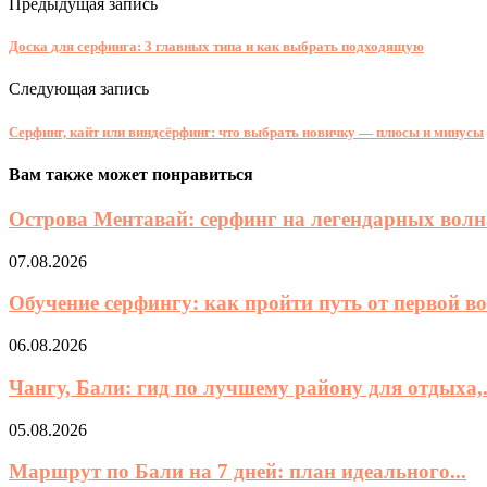
Предыдущая запись
Доска для серфинга: 3 главных типа и как выбрать подходящую
Следующая запись
Серфинг, кайт или виндсёрфинг: что выбрать новичку — плюсы и минусы
Вам также может понравиться
Острова Ментавай: серфинг на легендарных волна
07.08.2026
Обучение серфингу: как пройти путь от первой во
06.08.2026
Чангу, Бали: гид по лучшему району для отдыха,.
05.08.2026
Маршрут по Бали на 7 дней: план идеального...