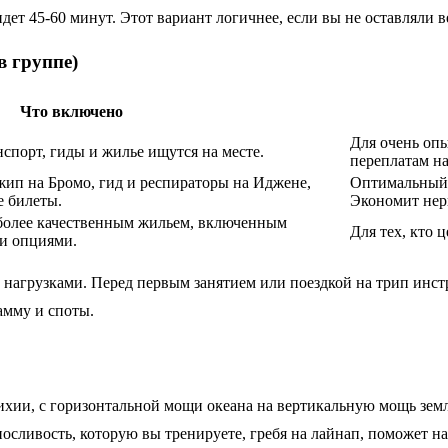
идет 45-60 минут. Этот вариант логичнее, если вы не оставляли 
в группе)
Что включено
Для очень опы
нспорт, гиды и жилье ищутся на месте.
переплатам на
джип на Бромо, гид и респираторы на Иджене,
Оптимальный 
е билеты.
Экономит нер
с более качественным жильем, включенным
Для тех, кто 
и опциями.
агрузками. Перед первым занятием или поездкой на трип инстр
амму и споты.
тихии, с горизонтальной мощи океана на вертикальную мощь зем
сливость, которую вы тренируете, гребя на лайнап, поможет на 