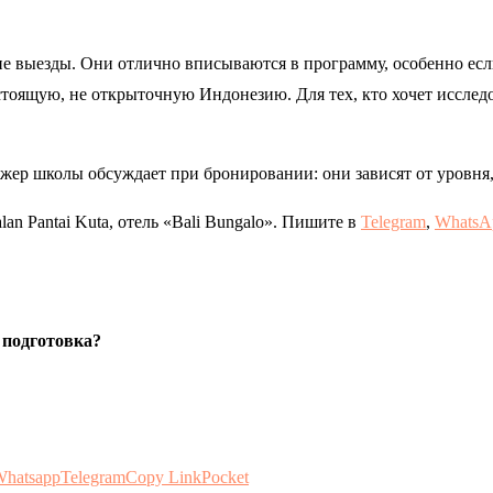
кие выезды. Они отлично вписываются в программу, особенно ес
астоящую, не открыточную Индонезию. Для тех, кто хочет исследо
ер школы обсуждает при бронировании: они зависят от уровня, 
lan Pantai Kuta, отель «Bali Bungalo». Пишите в
Telegram
,
WhatsA
 подготовка?
hatsapp
Telegram
Copy Link
Pocket