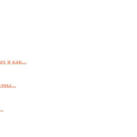
х и как...
лны...
..