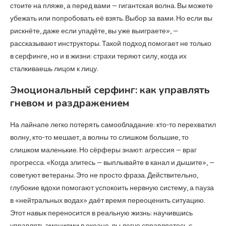
стоите на пляже, а перед вами — гигантская волна. Вы можете
убежать или попробовать её взять. Выбор за вами. Но если вы
рискнёте, даже если упадёте, вы уже выиграете», —
рассказывают инструкторы. Такой подход помогает не только
в серфинге, но и в жизни: страхи теряют силу, когда их
сталкиваешь лицом к лицу.
Эмоциональный серфинг: как управлять
гневом и раздражением
На лайнапе легко потерять самообладание: кто-то перехватил
волну, кто-то мешает, а волны то слишком большие, то
слишком маленькие. Но сёрферы знают: агрессия — враг
прогресса. «Когда злитесь — выплывайте в канал и дышите», —
советуют ветераны. Это не просто фраза. Действительно,
глубокие вдохи помогают успокоить нервную систему, а пауза
в «нейтральных водах» даёт время переоценить ситуацию.
Этот навык переносится в реальную жизнь: научившись
управлять эмоциями в океане, вы легче справляетесь с