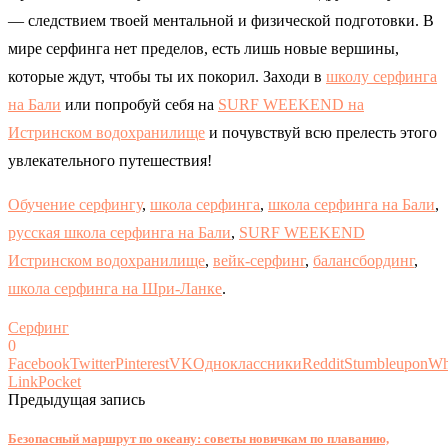
— следствием твоей ментальной и физической подготовки. В
мире серфинга нет пределов, есть лишь новые вершины,
которые ждут, чтобы ты их покорил. Заходи в
школу серфинга
на Бали
или попробуй себя на
SURF WEEKEND на
Истринском водохранилище
и почувствуй всю прелесть этого
увлекательного путешествия!
Обучение серфингу
,
школа серфинга
,
школа серфинга на Бали
,
русская школа серфинга на Бали
,
SURF WEEKEND
Истринском водохранилище
,
вейк-серфинг
,
балансбординг
,
школа серфинга на Шри-Ланке
.
Серфинг
0
Facebook
Twitter
Pinterest
VK
Одноклассники
Reddit
Stumbleupon
Wh
Link
Pocket
Предыдущая запись
Безопасный маршрут по океану: советы новичкам по плаванию,