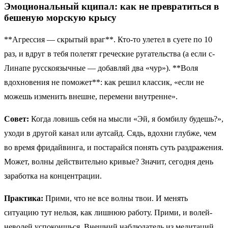
Эмоциональный кципал: как не превратиться в
бешеную морскую крысу
**Агрессия — скрытый враг**. Кто-то улетел в суете по 10
раз, и вдруг в тебя полетят греческие ругательства (а если с-
Линапе русскоязычные — добавляй два «чур»). **Воля
вдохновения не поможет**: как решил классик, «если не
можешь изменить внешне, перемени внутренне».
Совет:
Когда ловишь себя на мысли «Эй, я бомбилу будешь?»,
уходи в другой канал или аутсайд. Сядь, вдохни глубже, чем
во время фридайвинга, и постарайся понять суть раздражения.
Может, волны действительно кривые? Значит, сегодня день
заработка на концентрации.
Практика:
Прими, что не все волны твои. И менять
ситуацию тут нельзя, как лишнюю работу. Прими, и волей-
неволей успокоишься. Внешний наблюдатель из медитаций