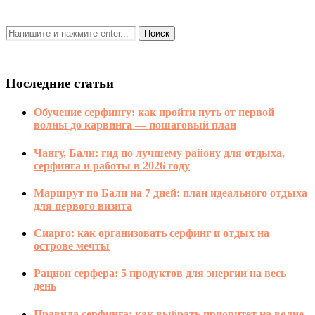
Последние статьи
Обучение серфингу: как пройти путь от первой
волны до карвинга — пошаговый план
Чангу, Бали: гид по лучшему району для отдыха,
серфинга и работы в 2026 году
Маршрут по Бали на 7 дней: план идеального отдыха
для первого визита
Сиарго: как организовать серфинг и отдых на
острове мечты
Рацион серфера: 5 продуктов для энергии на весь
день
Правила серфинга: как выбрать приоритет на волне