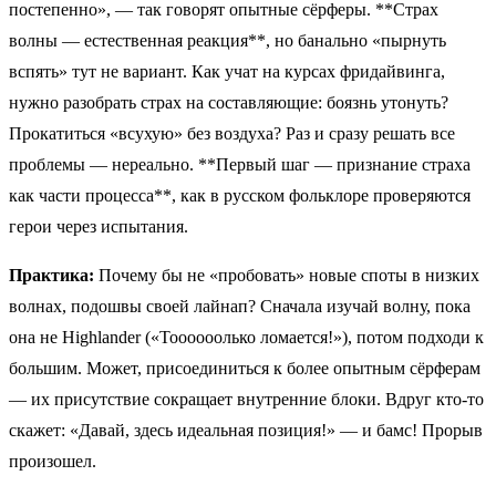
постепенно», — так говорят опытные сёрферы. **Страх
волны — естественная реакция**, но банально «пырнуть
вспять» тут не вариант. Как учат на курсах фридайвинга,
нужно разобрать страх на составляющие: боязнь утонуть?
Прокатиться «всухую» без воздуха? Раз и сразу решать все
проблемы — нереально. **Первый шаг — признание страха
как части процесса**, как в русском фольклоре проверяются
герои через испытания.
Практика:
Почему бы не «пробовать» новые споты в низких
волнах, подошвы своей лайнап? Сначала изучай волну, пока
она не Highlander («Тоооооолько ломается!»), потом подходи к
большим. Может, присоединиться к более опытным сёрферам
— их присутствие сокращает внутренние блоки. Вдруг кто-то
скажет: «Давай, здесь идеальная позиция!» — и бамс! Прорыв
произошел.