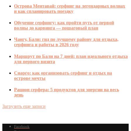
Острова Ментавай: серфинг на легендарных волнах
и как спланировать поездку
Обучение серфингу: как пройти путь от первой
волны до карвинга — пошаговый план
Чангу, Бали: гид по лучшему району для отдыха,
серфинга и работы в 2026 году
Маршрут по Бали на 7 дней: план идеального отдыха
для первого визита
Сиарго: как организовать серфинг и отдых на
острове мечты
Рацион серфера: 5 продуктов для энергии на весь
день
Загрузить еще записи
Facebook