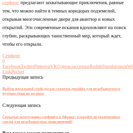
серфинг
предлагают захватывающие приключения, равные
тем, что можно найти в темных коридорах подземелий,
открывая многочисленные двери для авантюр и новых
открытий. Эти современные искания вдохновляют на поиск
глубин, раскрывающих таинственный мир, который ждет,
чтобы его открыли.
Серфинг
0
Facebook
Twitter
Pinterest
VK
Одноклассники
Reddit
Stumbleupon
Wh
Link
Pocket
Предыдущая запись
Выбор идеальной серф-доски: секреты дизайна для незабываемого
путешествия по волнам
Следующая запись
Скрытые жемчужины серфинга в Африке: откройте недооцененные
споты для незабываемых приключений!