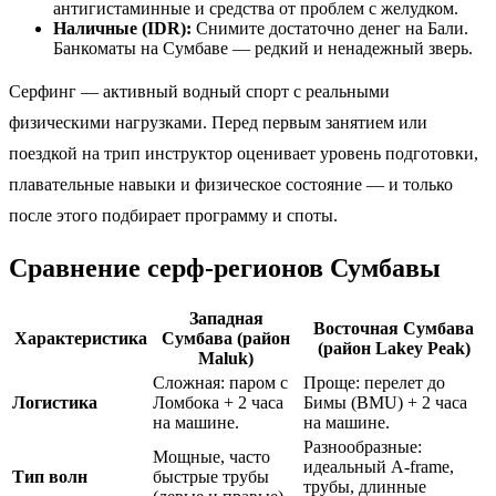
антигистаминные и средства от проблем с желудком.
Наличные (IDR):
Снимите достаточно денег на Бали.
Банкоматы на Сумбаве — редкий и ненадежный зверь.
Серфинг — активный водный спорт с реальными
физическими нагрузками. Перед первым занятием или
поездкой на трип инструктор оценивает уровень подготовки,
плавательные навыки и физическое состояние — и только
после этого подбирает программу и споты.
Сравнение серф-регионов Сумбавы
Западная
Восточная Сумбава
Характеристика
Сумбава (район
(район Lakey Peak)
Maluk)
Сложная: паром с
Проще: перелет до
Логистика
Ломбока + 2 часа
Бимы (BMU) + 2 часа
на машине.
на машине.
Разнообразные:
Мощные, часто
идеальный A-frame,
Тип волн
быстрые трубы
трубы, длинные