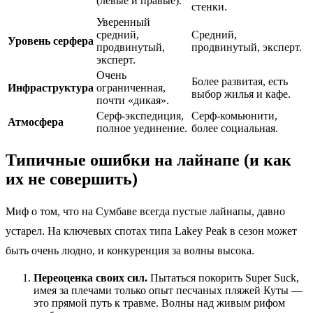
(левые и правые).
стенки.
Уверенный
средний,
Средний,
Уровень серфера
продвинутый,
продвинутый, эксперт.
эксперт.
Очень
Более развитая, есть
Инфраструктура
ограниченная,
выбор жилья и кафе.
почти «дикая».
Серф-экспедиция,
Серф-комьюнити,
Атмосфера
полное уединение.
более социальная.
Типичные ошибки на лайнапе (и как
их не совершить)
Миф о том, что на Сумбаве всегда пустые лайнапы, давно
устарел. На ключевых спотах типа Lakey Peak в сезон может
быть очень людно, и конкуренция за волны высока.
Переоценка своих сил.
Пытаться покорить Super Suck,
имея за плечами только опыт песчаных пляжей Куты —
это прямой путь к травме. Волны над живым рифом