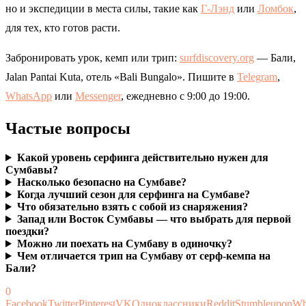
но и экспедиции в места силы, такие как
Г-Лэнд
или
Ломбок
,
для тех, кто готов расти.
Забронировать урок, кемп или трип:
surfdiscovery.org
— Бали,
Jalan Pantai Kuta, отель «Bali Bungalo». Пишите в
Telegram
,
WhatsApp
или
Messenger
, ежедневно с 9:00 до 19:00.
Частые вопросы
Какой уровень серфинга действительно нужен для
Сумбавы?
Насколько безопасно на Сумбаве?
Когда лучший сезон для серфинга на Сумбаве?
Что обязательно взять с собой из снаряжения?
Запад или Восток Сумбавы — что выбрать для первой
поездки?
Можно ли поехать на Сумбаву в одиночку?
Чем отличается трип на Сумбаву от серф-кемпа на
Бали?
0
Facebook
Twitter
Pinterest
VK
Одноклассники
Reddit
Stumbleupon
Wh