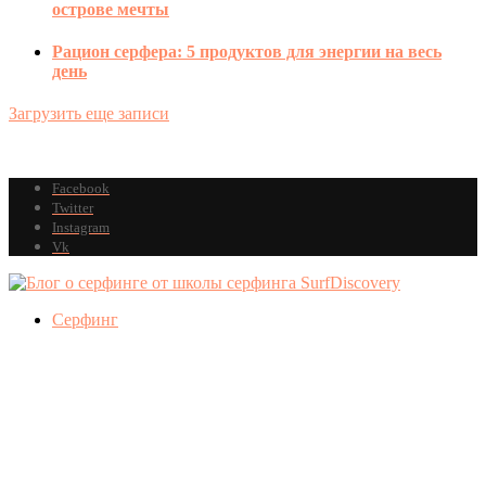
острове мечты
Рацион серфера: 5 продуктов для энергии на весь
день
Загрузить еще записи
Facebook
Twitter
Instagram
Vk
Серфинг