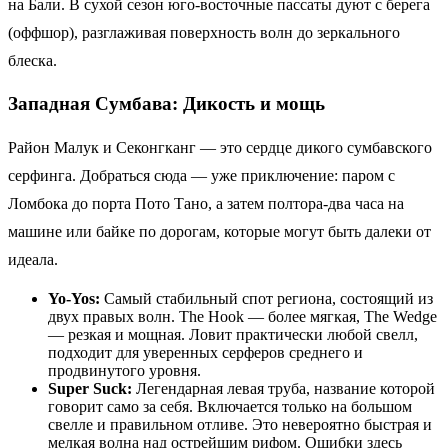
на Бали. В сухой сезон юго-восточные пассаты дуют с берега
(оффшор), разглаживая поверхность волн до зеркального
блеска.
Западная Сумбава: Дикость и мощь
Район Малук и Секонгканг — это сердце дикого сумбавского
серфинга. Добраться сюда — уже приключение: паром с
Ломбока до порта Пото Тано, а затем полтора-два часа на
машине или байке по дорогам, которые могут быть далеки от
идеала.
Yo-Yos:
Самый стабильный спот региона, состоящий из
двух правых волн. The Hook — более мягкая, The Wedge
— резкая и мощная. Ловит практически любой свелл,
подходит для уверенных серферов среднего и
продвинутого уровня.
Super Suck:
Легендарная левая труба, название которой
говорит само за себя. Включается только на большом
свелле и правильном отливе. Это невероятно быстрая и
мелкая волна над острейшим рифом. Ошибки здесь