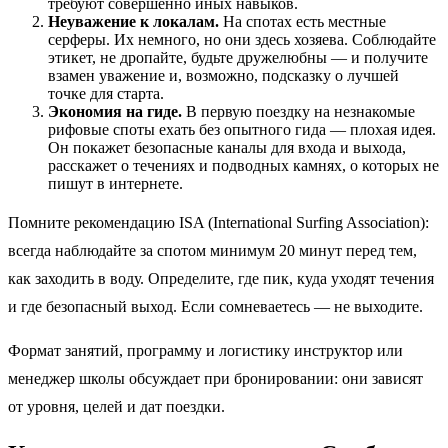
требуют совершенно иных навыков.
Неуважение к локалам.
На спотах есть местные
серферы. Их немного, но они здесь хозяева. Соблюдайте
этикет, не дропайте, будьте дружелюбны — и получите
взамен уважение и, возможно, подсказку о лучшей
точке для старта.
Экономия на гиде.
В первую поездку на незнакомые
рифовые споты ехать без опытного гида — плохая идея.
Он покажет безопасные каналы для входа и выхода,
расскажет о течениях и подводных камнях, о которых не
пишут в интернете.
Помните рекомендацию ISA (International Surfing Association):
всегда наблюдайте за спотом минимум 20 минут перед тем,
как заходить в воду. Определите, где пик, куда уходят течения
и где безопасный выход. Если сомневаетесь — не выходите.
Формат занятий, программу и логистику инструктор или
менеджер школы обсуждает при бронировании: они зависят
от уровня, целей и дат поездки.