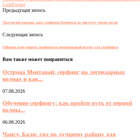
Link
Pocket
Предыдущая запись
Экология океана: как серферы борются за чистоту своих волн
Следующая запись
Офшор или оншор: выбираем правильный ветер для сёрфинга
Вам также может понравиться
Острова Ментавай: серфинг на легендарных
волнах и как...
07.08.2026
Обучение серфингу: как пройти путь от первой
волны...
06.08.2026
Чангу, Бали: гид по лучшему району для