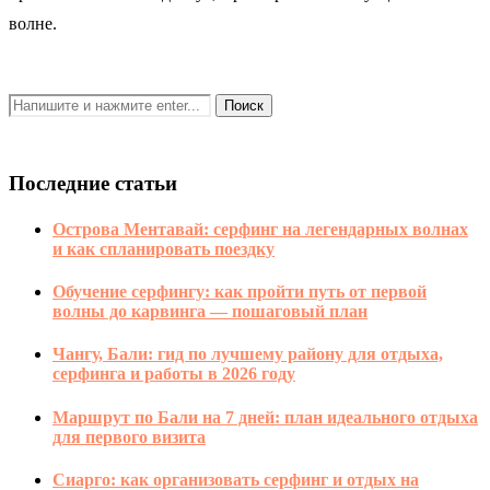
волне.
Последние статьи
Острова Ментавай: серфинг на легендарных волнах
и как спланировать поездку
Обучение серфингу: как пройти путь от первой
волны до карвинга — пошаговый план
Чангу, Бали: гид по лучшему району для отдыха,
серфинга и работы в 2026 году
Маршрут по Бали на 7 дней: план идеального отдыха
для первого визита
Сиарго: как организовать серфинг и отдых на