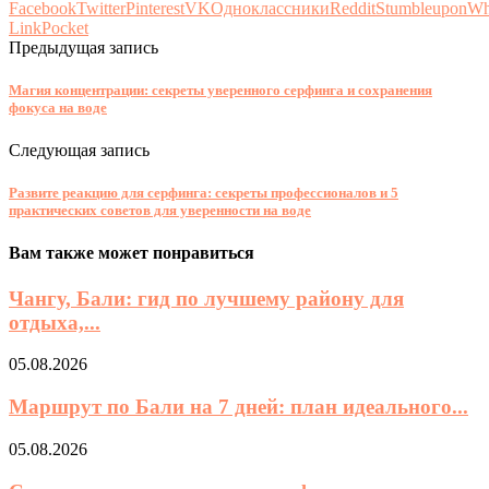
Facebook
Twitter
Pinterest
VK
Одноклассники
Reddit
Stumbleupon
Wh
Link
Pocket
Предыдущая запись
Магия концентрации: секреты уверенного серфинга и сохранения
фокуса на воде
Следующая запись
Развите реакцию для серфинга: секреты профессионалов и 5
практических советов для уверенности на воде
Вам также может понравиться
Чангу, Бали: гид по лучшему району для
отдыха,...
05.08.2026
Маршрут по Бали на 7 дней: план идеального...
05.08.2026