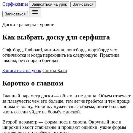
Серф-кемпы
Записаться на урок
Записаться
Записаться
Доски · размеры · уровни
Как выбрать доску для серфинга
Софтборд, funboard, мини-мал, лонгборд, шортборд: чем
отличаются и когда переходить на следующую. Практика
школы, без спора о брендах.
Записаться на урок
Споты Бали
Коротко о главном
Главный параметр доски — объем, а не длина. Объем отвечает
за плавучесть: чем его больше, тем легче гребется и тем проще
поймать волну. Новичку нужен запас объема, иначе большая
часть сессии уйдет на борьбу с доской.
Второй параметр — форма носа и хвоста. Округлый нос и
широкий хвост стабильны и прощают ошибки; узкие формы
отзывчивее, но требуют техники.