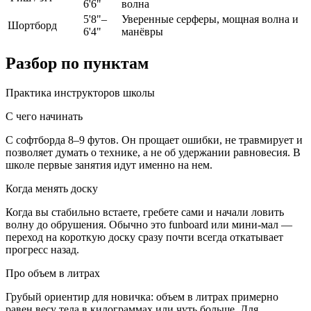
6'6"
волна
5'8"–
Уверенные серферы, мощная волна и
Шортборд
6'4"
манёвры
Разбор по пунктам
Практика инструкторов школы
С чего начинать
С софтборда 8–9 футов. Он прощает ошибки, не травмирует и
позволяет думать о технике, а не об удержании равновесия. В
школе первые занятия идут именно на нем.
Когда менять доску
Когда вы стабильно встаете, гребете сами и начали ловить
волну до обрушения. Обычно это funboard или мини-мал —
переход на короткую доску сразу почти всегда откатывает
прогресс назад.
Про объем в литрах
Грубый ориентир для новичка: объем в литрах примерно
равен весу тела в килограммах или чуть больше. Для