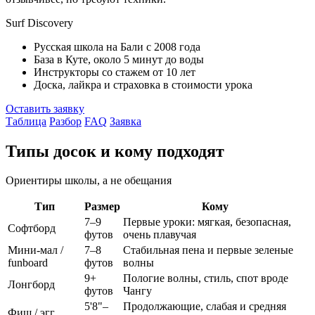
Surf Discovery
Русская школа на Бали с 2008 года
База в Куте, около 5 минут до воды
Инструкторы со стажем от 10 лет
Доска, лайкра и страховка в стоимости урока
Оставить заявку
Таблица
Разбор
FAQ
Заявка
Типы досок и кому подходят
Ориентиры школы, а не обещания
Тип
Размер
Кому
7–9
Первые уроки: мягкая, безопасная,
Софтборд
футов
очень плавучая
Мини-мал /
7–8
Стабильная пена и первые зеленые
funboard
футов
волны
9+
Пологие волны, стиль, спот вроде
Лонгборд
футов
Чангу
5'8"–
Продолжающие, слабая и средняя
Фиш / эгг